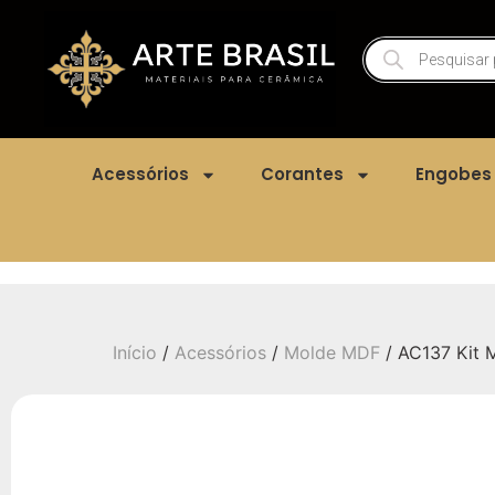
Acessórios
Corantes
Engobes
Início
/
Acessórios
/
Molde MDF
/ AC137 Kit 