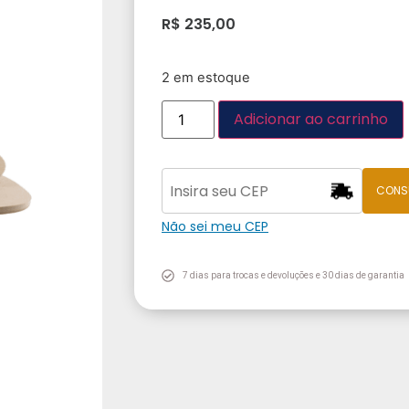
R$
235,00
2 em estoque
Adicionar ao carrinho
CONS
Não sei meu CEP
7 dias para trocas e devoluções e 30 dias de garantia