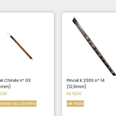
el Chinês nº 03
Pincel K 230S nº 14
,5mm)
(12,5mm)
0,00
R$
19,00
ionar ao carrinho
Ler mais