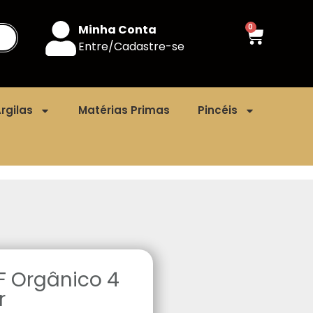
Minha Conta
0
Entre/Cadastre-se
rgilas
Matérias Primas
Pincéis
F Orgânico 4
r