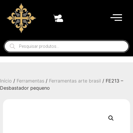
Início
/
Ferramentas
/
Ferramentas arte brasil
/ FE213 –
Desbastador pequeno