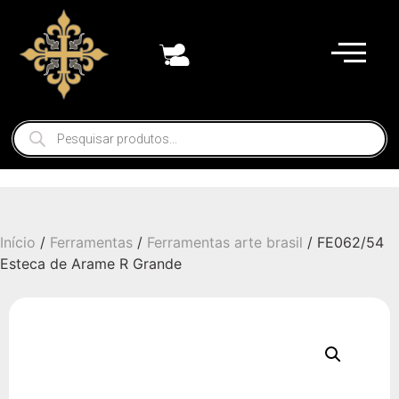
Início
/
Ferramentas
/
Ferramentas arte brasil
/ FE062/54
Esteca de Arame R Grande