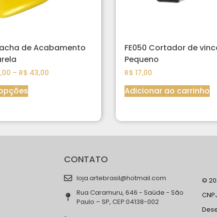
racha de Acabamento
FE050 Cortador de vinc
rela
Pequeno
,00
–
R$
43,00
R$
17,00
 opções
Adicionar ao carrinho
CONTATO
loja.artebrasil@hotmail.com
© 202
Rua Caramuru, 646 - Saúde - São
CNPJ
Paulo – SP, CEP:04138-002
Des