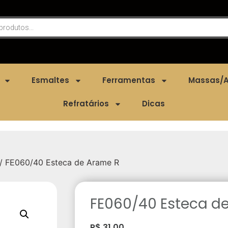
Esmaltes
Ferramentas
Massas/A
Refratários
Dicas
/ FE060/40 Esteca de Arame R
FE060/40 Esteca d
R$
31,00