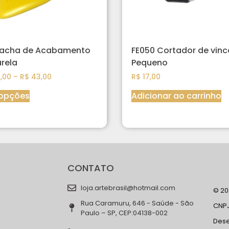
racha de Acabamento
FE050 Cortador de vinc
rela
Pequeno
,00
–
R$
43,00
R$
17,00
 opções
Adicionar ao carrinho
CONTATO
loja.artebrasil@hotmail.com
© 202
Rua Caramuru, 646 - Saúde - São
CNPJ
Paulo – SP, CEP:04138-002
Des