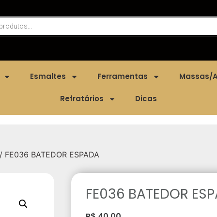
Esmaltes
Ferramentas
Massas/A
Refratários
Dicas
/ FE036 BATEDOR ESPADA
FE036 BATEDOR ES
R$
40,00