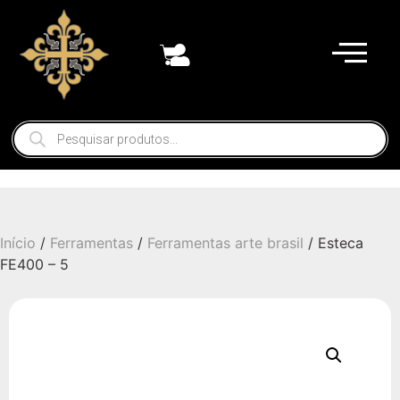
Início
/
Ferramentas
/
Ferramentas arte brasil
/ Esteca
FE400 – 5