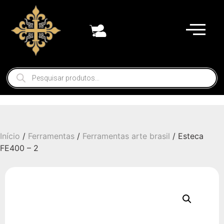
Início
/
Ferramentas
/
Ferramentas arte brasil
/ Esteca
FE400 – 2