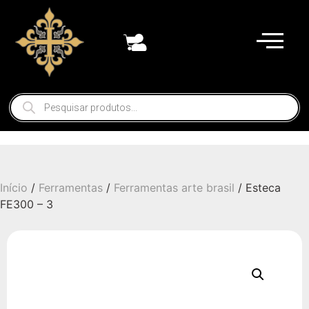
Início
/
Ferramentas
/
Ferramentas arte brasil
/ Esteca
FE300 – 3