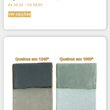
R$
36,40
–
R$
98,80
Ver opções