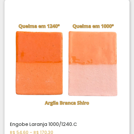
Engobe Laranja 1000/1240.C
R$
54,60
–
R$
170,30