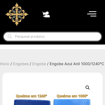
Início
/
Engobes
/
Engobe
/ Engobe Azul Anil 1000/1240°C