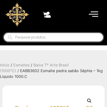
Início
/
Esmaltes
/
Baixa Tº Arte Brasil
(1000°C)
/ EABB3602 Esmalte pedra sabão Séphia – 1kg
Liquido 1000.C