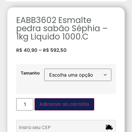
EABB3602 Esmalte
pedra sabão Séphia –
1kg Liquido 1000.C
R$
40,90
–
R$
592,50
Tamanho
Adicionar ao carrinho