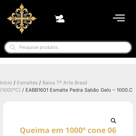
Início
/
Esmaltes
/
Baixa Tº Arte Brasil
(1000°C)
/ EABB1601 Esmalte Pedra Sabão Gelo – 1000.C