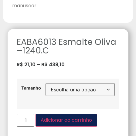
manusear.
EABA6013 Esmalte Oliva
–1240.C
R$
21,10
–
R$
438,10
Tamanho
Adicionar ao carrinho