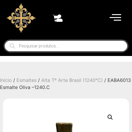
Início
/
Esmaltes
/
Alta Tº Arte Brasil (1240°C)
/ EABA6013
Esmalte Oliva –1240.C