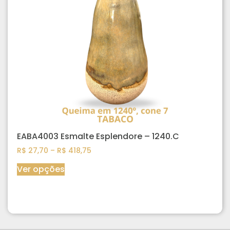
EABA4003 Esmalte Esplendore – 1240.C
R$
27,70
–
R$
418,75
Ver opções