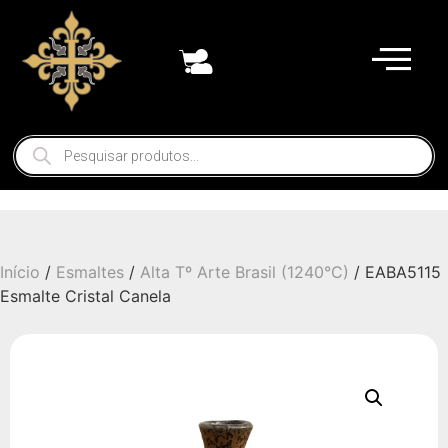
Início
/
Esmaltes
/
Alta Tº Arte Brasil (1240°C)
/ EABA5115
Esmalte Cristal Canela