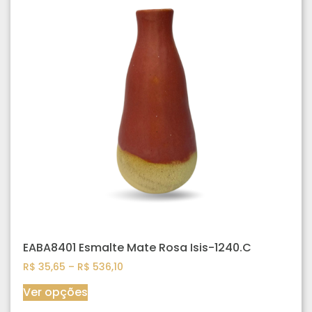
EABA8401 Esmalte Mate Rosa Isis-1240.C
R$
35,65
–
R$
536,10
Ver opções