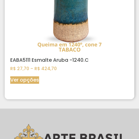
EABA5111 Esmalte Aruba -1240.C
R$
27,70
–
R$
424,70
Ver opções