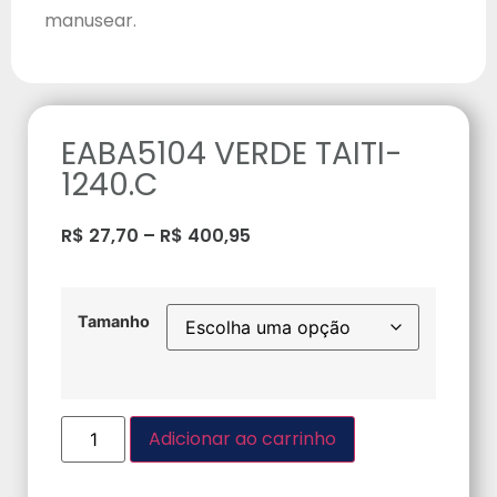
manusear.
EABA5104 VERDE TAITI-
1240.C
R$
27,70
–
R$
400,95
Tamanho
Adicionar ao carrinho