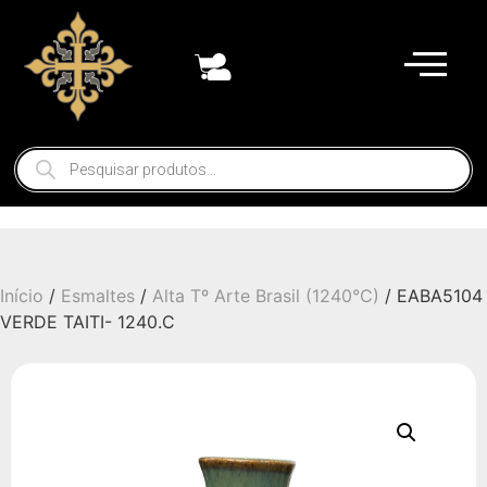
Início
/
Esmaltes
/
Alta Tº Arte Brasil (1240°C)
/ EABA5104
VERDE TAITI- 1240.C