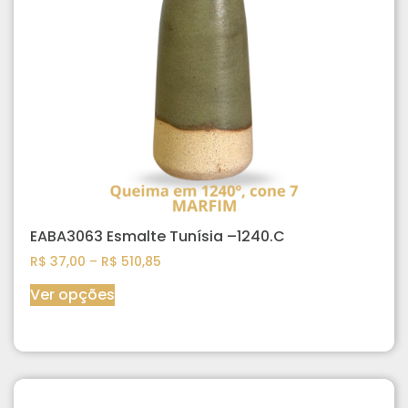
EABA3063 Esmalte Tunísia –1240.C
R$
37,00
–
R$
510,85
Ver opções