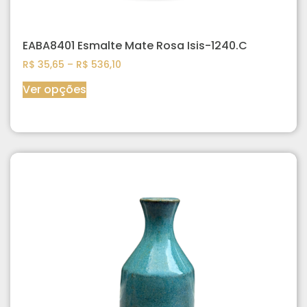
EABA8401 Esmalte Mate Rosa Isis-1240.C
R$
35,65
–
R$
536,10
Ver opções