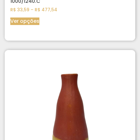
1000/1240.C
R$
33,59
–
R$
477,54
Ver opções