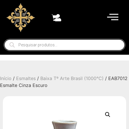
Início
/
Esmaltes
/
Baixa Tº Arte Brasil (1000°C)
/ EAB7012
Esmalte Cinza Escuro