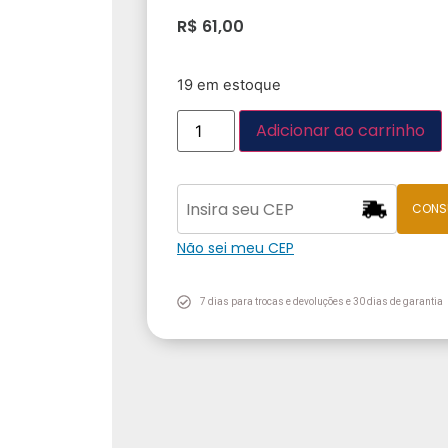
R$
61,00
19 em estoque
Adicionar ao carrinho
CONS
Não sei meu CEP
7 dias para trocas e devoluções e 30 dias de garantia