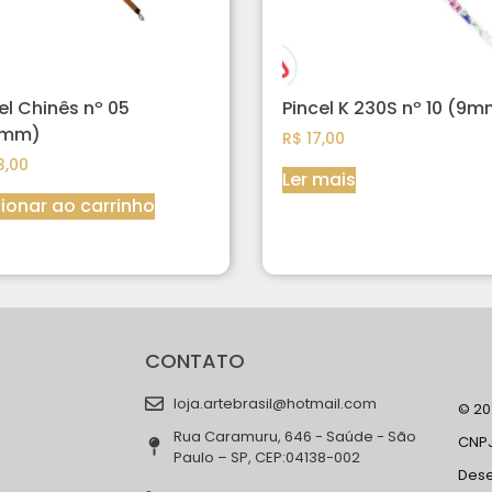
el Chinês nº 05
Pincel K 230S nº 10 (9
5mm)
R$
17,00
,00
Ler mais
ionar ao carrinho
CONTATO
loja.artebrasil@hotmail.com
© 202
Rua Caramuru, 646 - Saúde - São
CNPJ
Paulo – SP, CEP:04138-002
Des