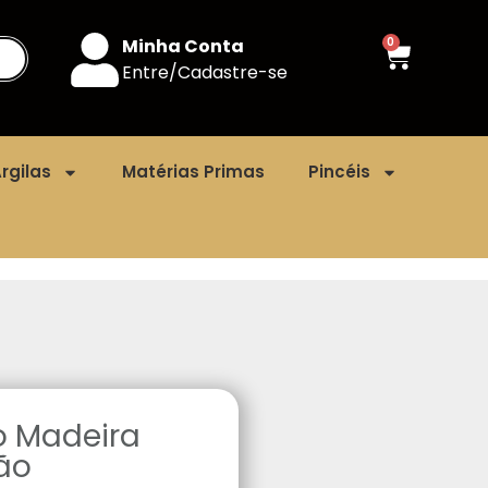
Minha Conta
0
Entre/Cadastre-se
rgilas
Matérias Primas
Pincéis
 Madeira
ão