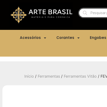
Acessórios
Corantes
Engobes
Início
/
Ferramentas
/
Ferramentas Vitão
/ FE