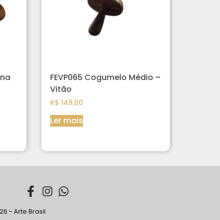
ena
FEVP065 Cogumelo Médio –
Vitão
R$
149,00
Ler mais
6 - Arte Brasil