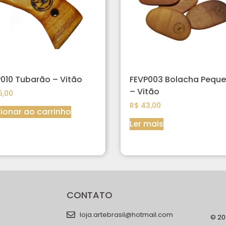
010 Tubarão – Vitão
FEVP003 Bolacha Pequ
– Vitão
,00
R$
43,00
ionar ao carrinho
Ler mais
CONTATO
loja.artebrasil@hotmail.com
© 202