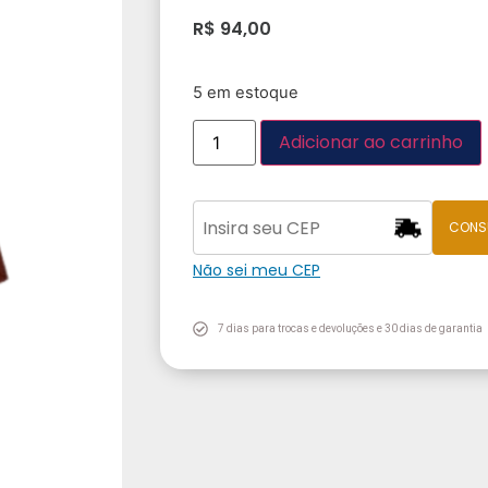
R$
94,00
5 em estoque
Adicionar ao carrinho
CONS
Não sei meu CEP
7 dias para trocas e devoluções e 30 dias de garantia