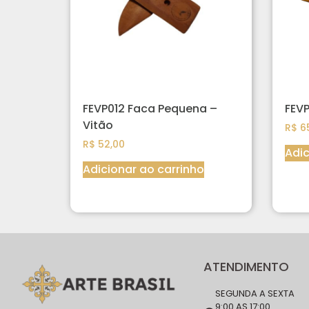
FEVP012 Faca Pequena –
FEVP
Vitão
R$
65
R$
52,00
Adic
Adicionar ao carrinho
ATENDIMENTO
SEGUNDA A SEXTA
9:00 AS 17:00