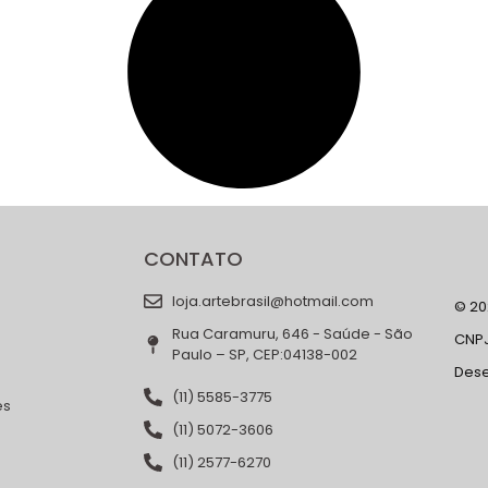
CONTATO
loja.artebrasil@hotmail.com
© 202
Rua Caramuru, 646 - Saúde - São
CNPJ
Paulo – SP, CEP:04138-002
Des
(11) 5585-3775
es
(11) 5072-3606
(11) 2577-6270