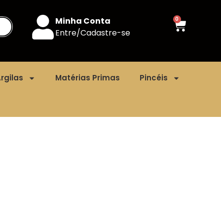
Minha Conta
0
Entre/Cadastre-se
rgilas
Matérias Primas
Pincéis