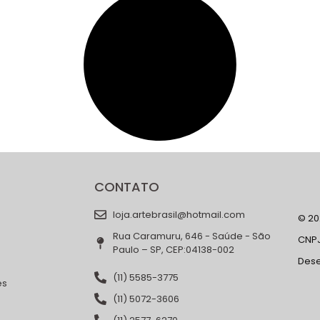
CONTATO
loja.artebrasil@hotmail.com
© 202
Rua Caramuru, 646 - Saúde - São
CNPJ
Paulo – SP, CEP:04138-002
Des
(11) 5585-3775
es
(11) 5072-3606