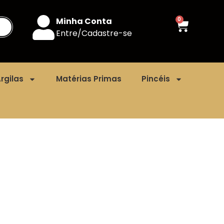
Minha Conta
0
Entre/Cadastre-se
rgilas
Matérias Primas
Pincéis