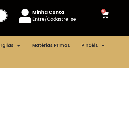
Minha Conta
0
Entre/Cadastre-se
rgilas
Matérias Primas
Pincéis