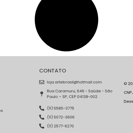
CONTATO
loja.artebrasil@hotmail.com
© 202
Rua Caramuru, 646 - Saúde - São
CNPJ
Paulo – SP, CEP:04138-002
Des
(11) 5585-3775
es
(11) 5072-3606
(11) 2577-6270