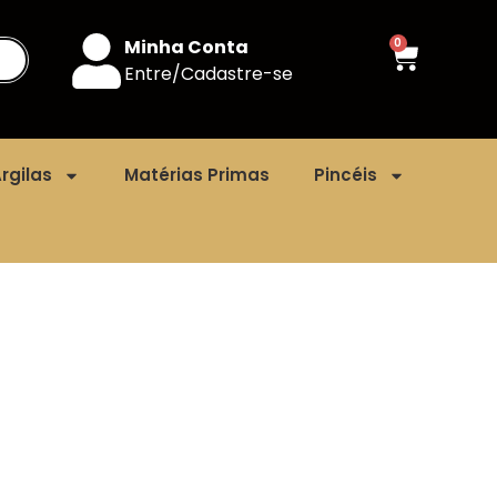
Minha Conta
0
Entre/Cadastre-se
rgilas
Matérias Primas
Pincéis