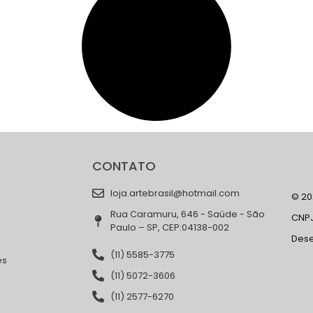
CONTATO
loja.artebrasil@hotmail.com
© 202
Rua Caramuru, 646 - Saúde - São
CNPJ
Paulo – SP, CEP:04138-002
Des
(11) 5585-3775
es
(11) 5072-3606
(11) 2577-6270