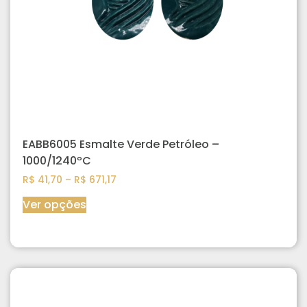
EABB6005 Esmalte Verde Petróleo –
1000/1240ºC
R$
41,70
–
R$
671,17
Ver opções