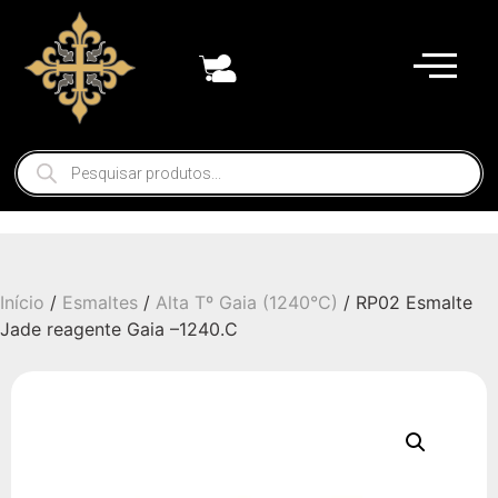
Início
/
Esmaltes
/
Alta Tº Gaia (1240°C)
/ RP02 Esmalte
Jade reagente Gaia –1240.C