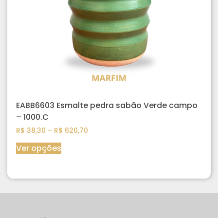
EABB6603 Esmalte pedra sabão Verde campo
– 1000.C
R$
38,30
–
R$
620,70
Ver opções