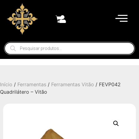
Início
/
Ferramentas
/
Ferramentas Vitão
/ FEVP042
Quadrilátero – Vitão