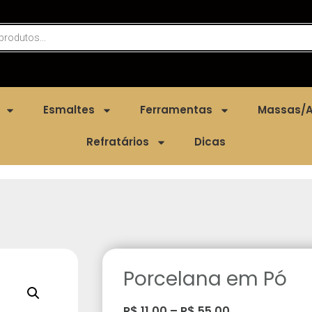
Esmaltes
Ferramentas
Massas/A
Refratários
Dicas
Porcelana em Pó
R$
11,00
–
R$
55,00