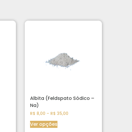
Albita (Feldspato Sódico –
Na)
R$
8,00
–
R$
35,00
Ver opções