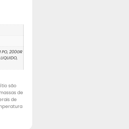
M PO, 200GR
 LIQUIDO,
ítio são
 massas de
erais de
emperatura