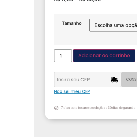
Tamanho
Adicionar ao carrinho
CONS
Não sei meu CEP
7 dias para trocas e devoluções e 30 dias de garantia