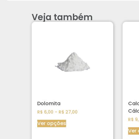
Veja também
Dolomita
Cal
Cálc
R$
6,00
–
R$
27,00
R$
9,
Ver opções
Ver