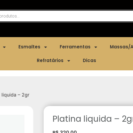
Esmaltes
Ferramentas
Massas/A
Refratários
Dicas
 liquida – 2gr
Platina liquida – 2g
R$
320,00