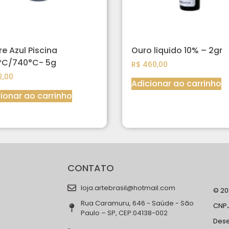
re Azul Piscina
Ouro liquido 10% – 2gr
ºC/740°C- 5g
R$
460,00
,00
Adicionar ao carrinho
ionar ao carrinho
CONTATO
loja.artebrasil@hotmail.com
© 202
Rua Caramuru, 646 - Saúde - São
CNPJ
Paulo – SP, CEP:04138-002
Des