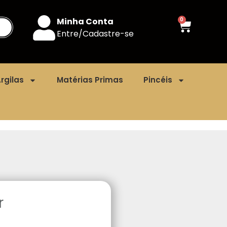
Minha Conta
0
Entre/Cadastre-se
rgilas
Matérias Primas
Pincéis
r