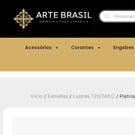
Acessórios
Corantes
Engobes
Início
/
Esmaltes
/
Lustres 720/740.C
/ Platina