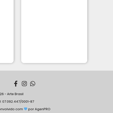
6 - Arte Brasil
: 07.092.447/0001-87
envolvido com
por AgenPRO