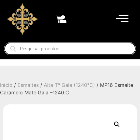
Início
/
Esmaltes
/
Alta Tº Gaia (1240°C)
/ MP16 Esmalte
Caramelo Mate Gaia –1240.C