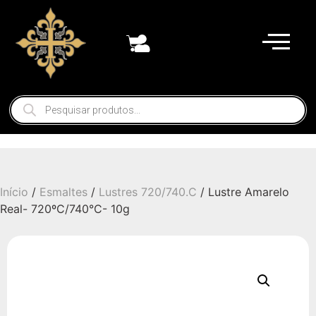
Início
/
Esmaltes
/
Lustres 720/740.C
/ Lustre Amarelo
Real- 720ºC/740°C- 10g