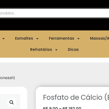
Esmaltes
Ferramentas
Massas/A
Refratários
Dicas
Boneash)
Fosfato de Cálcio 
R$
9,00
–
R$
182,00