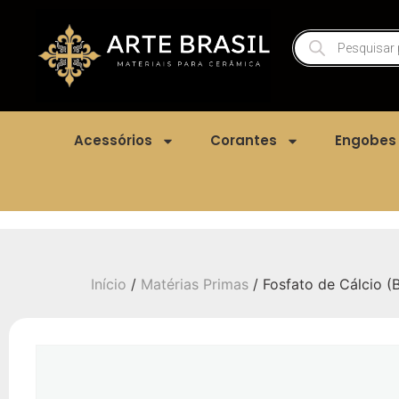
Acessórios
Corantes
Engobes
Início
/
Matérias Primas
/ Fosfato de Cálcio (