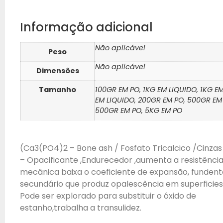
Informação adicional
Não aplicável
Peso
Não aplicável
Dimensões
Tamanho
100GR EM PO, 1KG EM LIQUIDO, 1KG E
EM LIQUIDO, 200GR EM PO, 500GR EM
500GR EM PO, 5KG EM PO
(Ca3(PO4)2 – Bone ash / Fosfato Tricalcico /Cinzas
– Opacificante ,Endurecedor ,aumenta a resistênci
mecânica baixa o coeficiente de expansão, fundent
secundário que produz opalescência em superficies 
Pode ser explorado para substituir o óxido de
estanho,trabalha a transulidez.