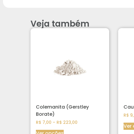
Veja também
Colemanita (Gerstley
Cau
Borate)
R$
9,
R$
7,00
–
R$
223,00
Ver
Ver opções