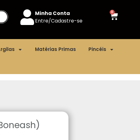
Minha Conta
0
Entre/Cadastre-se
rgilas
Matérias Primas
Pincéis
(Boneash)