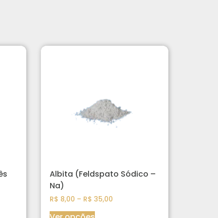
ês
Albita (Feldspato Sódico –
Na)
R$
8,00
–
R$
35,00
Ver opções