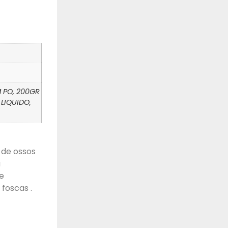
M PO, 200GR
 LIQUIDO,
 de ossos
a
e
foscas .