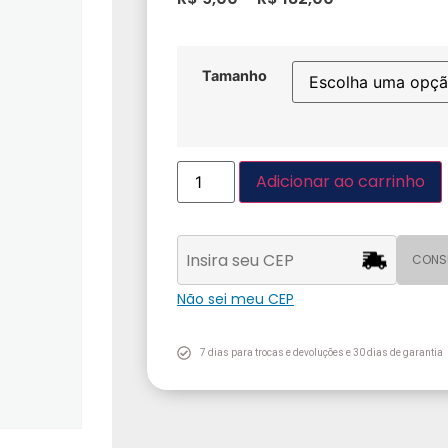
Tamanho
Adicionar ao carrinho
CONS
Não sei meu CEP
7 dias para trocas e devoluções e 30 dias de garantia