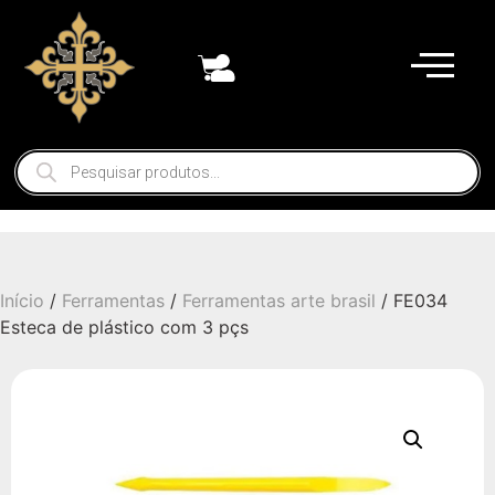
Início
/
Ferramentas
/
Ferramentas arte brasil
/ FE034
Esteca de plástico com 3 pçs