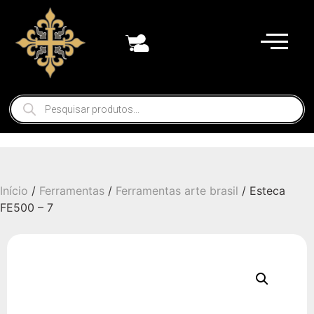
Início
/
Ferramentas
/
Ferramentas arte brasil
/ Esteca
FE500 – 7