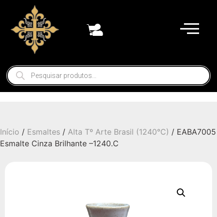
Início
/
Esmaltes
/
Alta Tº Arte Brasil (1240°C)
/ EABA7005
Esmalte Cinza Brilhante –1240.C