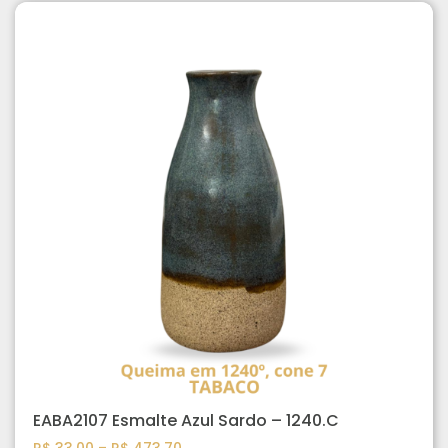
EABA2107 Esmalte Azul Sardo – 1240.C
R$
33,00
–
R$
473,70