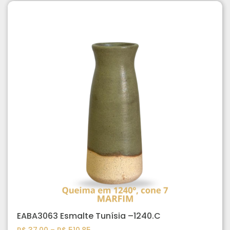
EABA3063 Esmalte Tunísia –1240.C
R$
37,00
–
R$
510,85