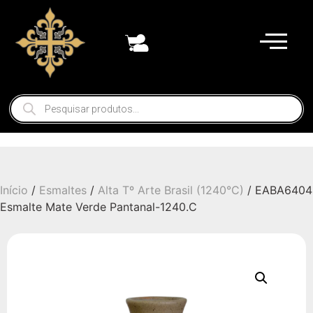
Início
/
Esmaltes
/
Alta Tº Arte Brasil (1240°C)
/ EABA6404
Esmalte Mate Verde Pantanal-1240.C