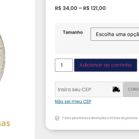
R$
34,00
–
R$
121,00
Tamanho
Adicionar ao carrinho
CONS
Não sei meu CEP
7 dias para trocas e devoluções e 30 dias de garantia