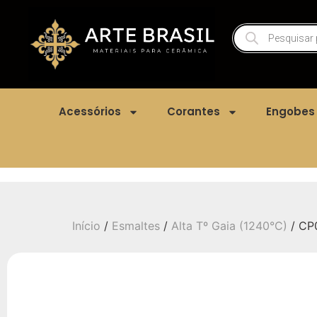
Acessórios
Corantes
Engobes
Início
/
Esmaltes
/
Alta Tº Gaia (1240°C)
/ CP0