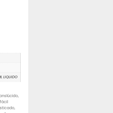
ML LIQUIDO
nslúcido,
ácil
sticado,