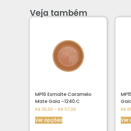
Veja também
MP16 Esmalte Caramelo
MP1
Mate Gaia –1240.C
Gai
R$
35,00
–
R$
117,00
R$
65
Ver opções
Ver