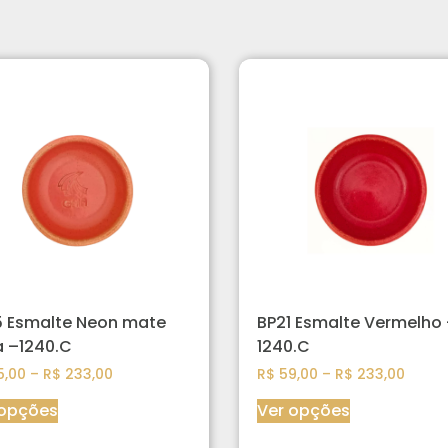
5 Esmalte Neon mate
BP21 Esmalte Vermelho
a –1240.C
1240.C
,00
–
R$
233,00
R$
59,00
–
R$
233,00
 opções
Ver opções