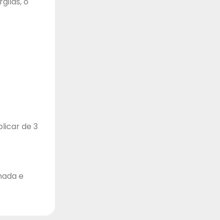
ilas, o
licar de 3
hada e