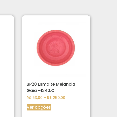
 –
BP20 Esmalte Melancia
Gaia –1240.C
R$
63,00
–
R$
250,00
Ver opções