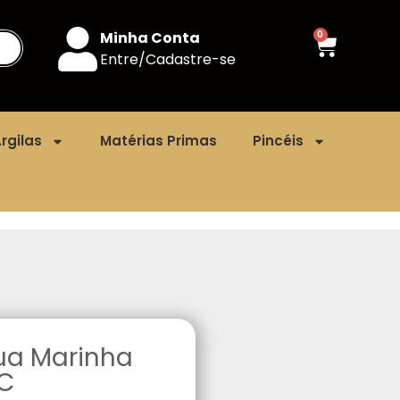
Minha Conta
0
Entre/Cadastre-se
rgilas
Matérias Primas
Pincéis
ua Marinha
.C