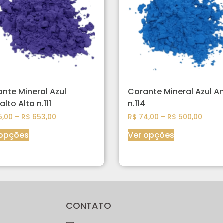
nte Mineral Azul
Corante Mineral Azul An
lto Alta n.111
n.114
,00
–
R$
653,00
R$
74,00
–
R$
500,00
 opções
Ver opções
CONTATO