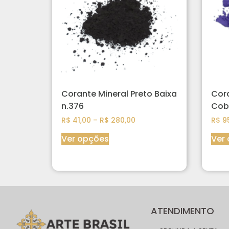
Corante Mineral Preto Baixa
Cora
n.376
Coba
R$
41,00
–
R$
280,00
R$
95
Ver opções
Ver
ATENDIMENTO