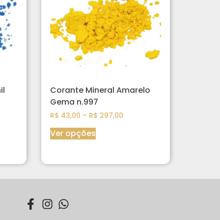
il
Corante Mineral Amarelo
Gema n.997
R$
43,00
–
R$
297,00
Ver opções