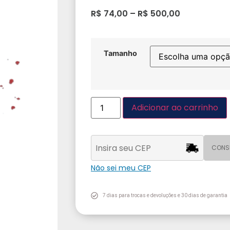
R$
74,00
–
R$
500,00
Tamanho
Adicionar ao carrinho
CONS
Não sei meu CEP
7 dias para trocas e devoluções e 30 dias de garantia