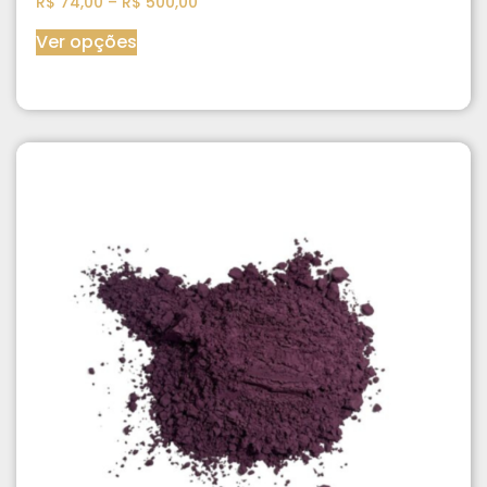
R$
74,00
–
R$
500,00
Ver opções