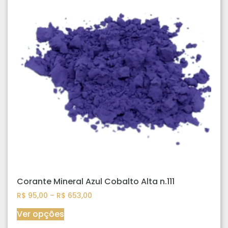
Corante Mineral Azul Cobalto Alta n.111
R$
95,00
–
R$
653,00
Ver opções