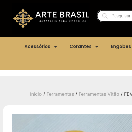
Acessórios
Corantes
Engobes
Início
/
Ferramentas
/
Ferramentas Vitão
/ FE