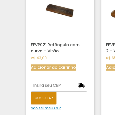
FEVP021 Retângulo com
FEVP
curva – Vitão
2 – 
R$
43,00
R$
65
Adicionar ao carrinho
Adic
CONSULTAR
Não sei meu CEP