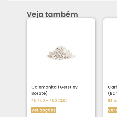
Veja também
Colemanita (Gerstley
Car
Borate)
(Bar
R$
7,00
–
R$
223,00
R$
5,
Ver opções
Ver