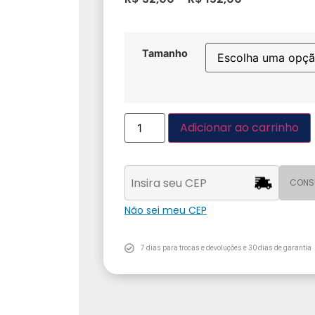
Tamanho
Adicionar ao carrinho
CONS
Não sei meu CEP
7 dias para trocas e devoluções e 30 dias de garantia