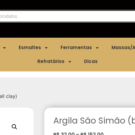
Esmaltes
Ferramentas
Massas/A
Refratários
Dicas
ll clay)
Argila São Simão (b
R$
32,00
–
R$
152,00