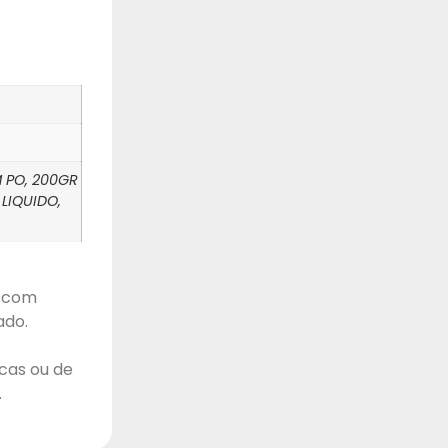
M PO, 200GR
 LIQUIDO,
, com
ado.
cas ou de
.