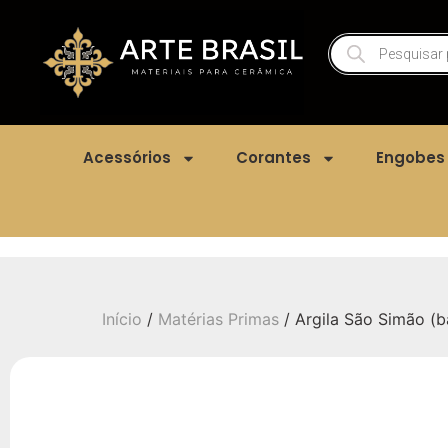
Acessórios
Corantes
Engobes
Início
/
Matérias Primas
/ Argila São Simão (ba