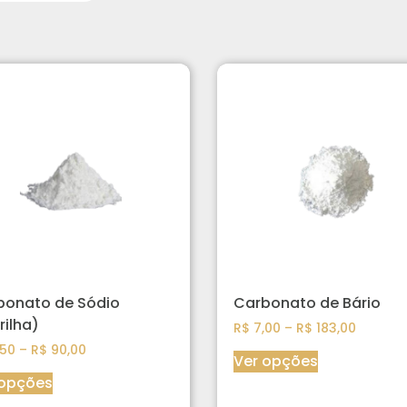
bonato de Sódio
Carbonato de Bário
rilha)
R$
7,00
–
R$
183,00
50
–
R$
90,00
Ver opções
 opções