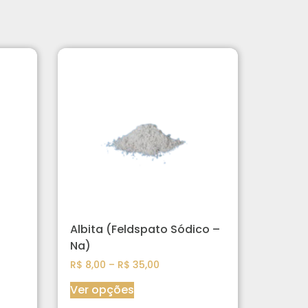
Albita (Feldspato Sódico –
Na)
R$
8,00
–
R$
35,00
Ver opções