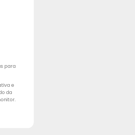
as para
tiva e
do da
onitor.