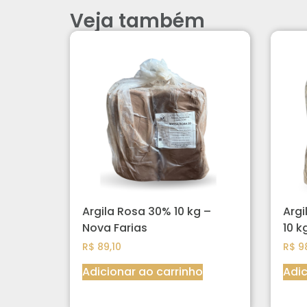
Veja também
Argila Rosa 30% 10 kg –
Arg
Nova Farias
10 k
R$
89,10
R$
98
Adicionar ao carrinho
Adic