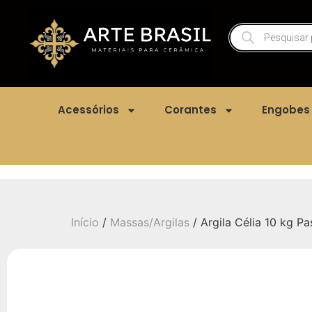
Acessórios
Corantes
Engobes
Início
/
Massas/Argilas
/ Argila Célia 10 kg Pa