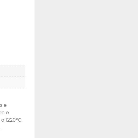
s e
de e
 a 1220°C,
.