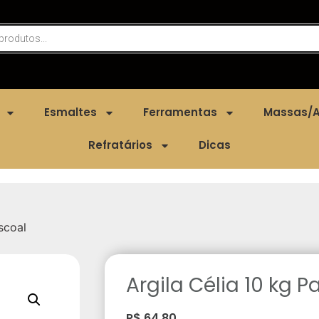
Esmaltes
Ferramentas
Massas/A
Refratários
Dicas
scoal
Argila Célia 10 kg P
R$
64,80