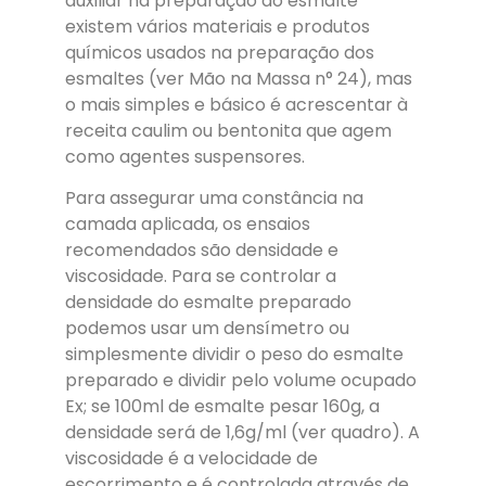
auxiliar na preparação do esmalte
existem vários materiais e produtos
químicos usados na preparação dos
esmaltes (ver Mão na Massa n° 24), mas
o mais simples e básico é acrescentar à
receita caulim ou bentonita que agem
como agentes suspensores.
Para assegurar uma constância na
camada aplicada, os ensaios
recomendados são densidade e
viscosidade. Para se controlar a
densidade do esmalte preparado
podemos usar um densímetro ou
simplesmente dividir o peso do esmalte
preparado e dividir pelo volume ocupado
Ex; se 100ml de esmalte pesar 160g, a
densidade será de 1,6g/ml (ver quadro). A
viscosidade é a velocidade de
escorrimento e é controlada através de